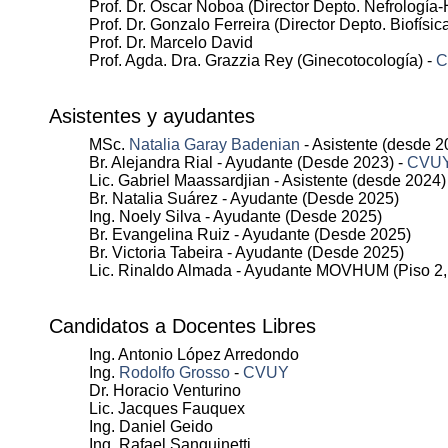
Prof. Dr. Oscar Noboa (Director Depto. Nefrología
Prof. Dr. Gonzalo Ferreira (Director Depto. Biofísic
Prof. Dr. Marcelo David
Prof. Agda. Dra. Grazzia Rey (Ginecotocología) -
C
Asistentes y ayudantes
MSc.
Natalia Garay Badenian
- Asistente (desde 2
Br. Alejandra Rial - Ayudante (Desde 2023) -
CVU
Lic. Gabriel Maassardjian - Asistente (desde 2024)
Br. Natalia Suárez - Ayudante (Desde 2025)
Ing. Noely Silva - Ayudante (Desde 2025)
Br. Evangelina Ruiz - Ayudante (Desde 2025)
Br. Victoria Tabeira - Ayudante (Desde 2025)
Lic. Rinaldo Almada - Ayudante MOVHUM (Piso 2,
Candidatos a Docentes Libres
Ing. Antonio López Arredondo
Ing.
Rodolfo Grosso
-
CVUY
Dr. Horacio Venturino
Lic. Jacques Fauquex
Ing. Daniel Geido
Ing. Rafael Sanguinetti