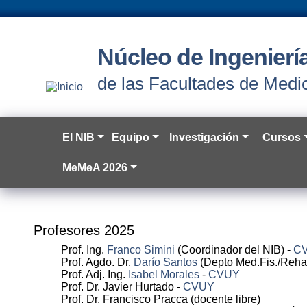
Núcleo de Ingenier
de las Facultades de Medic
El NIB
Equipo
Investigación
Cursos
MeMeA 2026
Profesores 2025
Prof. Ing.
Franco Simini
(Coordinador del NIB) -
C
Prof. Agdo. Dr.
Darío Santos
(Depto Med.Fis./Rehab
Prof. Adj. Ing.
Isabel Morales
-
CVUY
Prof. Dr. Javier Hurtado -
CVUY
Prof. Dr. Francisco Pracca (docente libre)