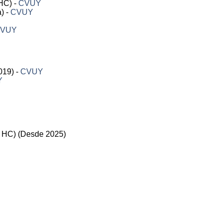
-HC) -
CVUY
a) -
CVUY
VUY
019) -
CVUY
Y
 HC) (Desde 2025)