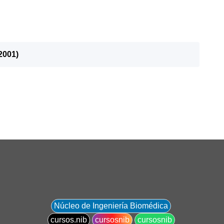
2001)
Núcleo de Ingeniería Biomédica
cursos.nib
cursosnib
cursosnib