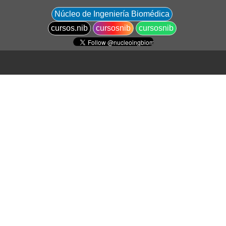
Núcleo de Ingeniería Biomédica
cursos.nib
cursosnib
cursosnib