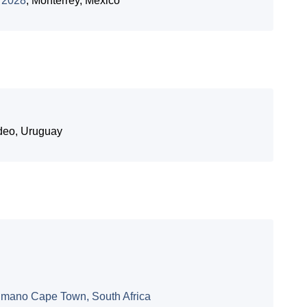
 2028
, Monterrey, México
deo, Uruguay
umano Cape Town, South Africa